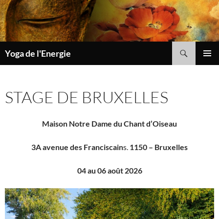
Aller
au
contenu
Recherche
Yoga de l'Energie
MENU
PRINCI
STAGE DE BRUXELLES
Maison Notre Dame du Chant d’Oiseau
3A avenue des Franciscain
s.
1150 – Bruxelles
04 au 06 août 2026