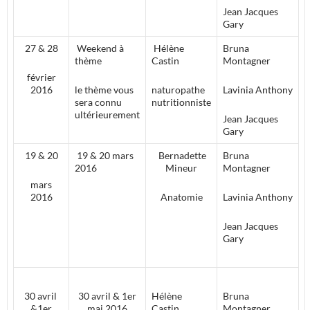
Jean Jacques
Gary
27 & 28
Weekend à
Hélène
Bruna
thème
Castin
Montagner
février
2016
le thème vous
naturopathe
Lavinia Anthony
sera connu
nutritionniste
ultérieurement
Jean Jacques
Gary
19 & 20
19 & 20 mars
Bernadette
Bruna
2016
Mineur
Montagner
mars
2016
Anatomie
Lavinia Anthony
Jean Jacques
Gary
30 avril
30 avril & 1er
Hélène
Bruna
&1er
mai 2016
Castin
Montagner