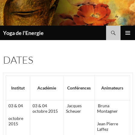
Aller
au
contenu
Recherche
Yoga de l'Energie
MENU
PRINCI
DATES
Institut
Académie
Conférences
Animateurs
03 & 04
03 & 04
Jacques
Bruna
octobre 2015
Scheuer
Montagner
octobre
2015
Jean Pierre
Laffez